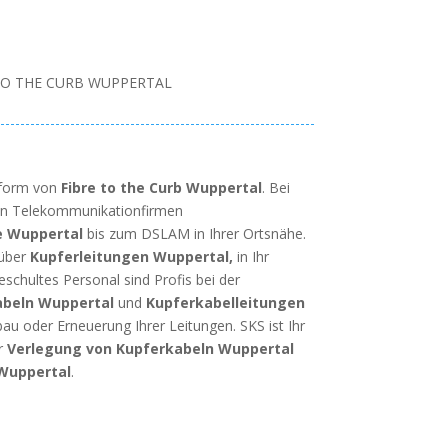
TO THE CURB WUPPERTAL
zform von
Fibre to the Curb Wuppertal
. Bei
gen Telekommunikationfirmen
e Wuppertal
bis zum DSLAM in Ihrer Ortsnähe.
 über
Kupferleitungen Wuppertal,
in Ihr
schultes Personal sind Profis bei der
abeln Wuppertal
und
Kupferkabelleitungen
bau oder Erneuerung Ihrer Leitungen. SKS ist Ihr
r
Verlegung von Kupferkabeln Wuppertal
Wuppertal
.